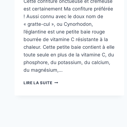
Cette confiture onctueuse et crémeuse
est certainement Ma confiture préférée
! Aussi connu avec le doux nom de
« gratte-cul », ou Cynorhodon,
l’églantine est une petite baie rouge
bourrée de vitamine C résistante à la
chaleur. Cette petite baie contient à elle
toute seule en plus de la vitamine C, du
phosphore, du potassium, du calcium,
du magnésium,…
RECETTE
LIRE LA SUITE
DE
LA
CONFITURE
D’ÉGLANTINE