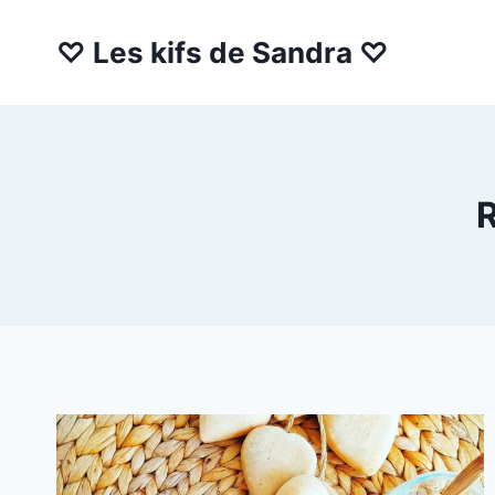
Aller
au
♡ Les kifs de Sandra ♡
contenu
R