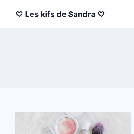
Aller
au
♡ Les kifs de Sandra ♡
contenu