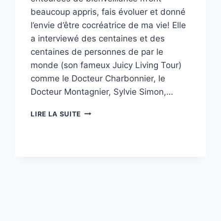
beaucoup appris, fais évoluer et donné
l’envie d’être cocréatrice de ma vie! Elle
a interviewé des centaines et des
centaines de personnes de par le
monde (son fameux Juicy Living Tour)
comme le Docteur Charbonnier, le
Docteur Montagnier, Sylvie Simon,…
LE
LIRE LA SUITE
TOP
10
DES
VIDÉOS
DE
LILOU
MACÉ