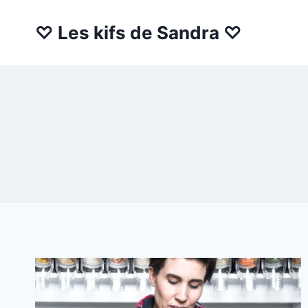
Aller
au
♡ Les kifs de Sandra ♡
contenu