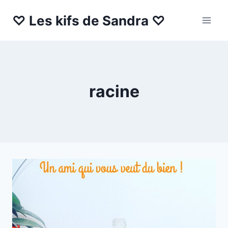
Aller
♡ Les kifs de Sandra ♡
au
contenu
racine