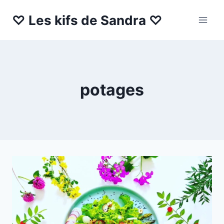
Aller
♡ Les kifs de Sandra ♡
au
contenu
potages