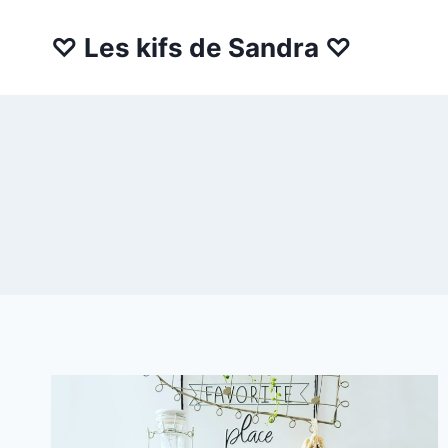
Aller
au
♡ Les kifs de Sandra ♡
contenu